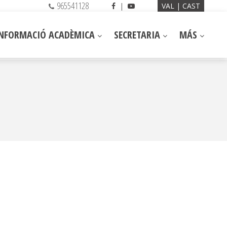
965541128
|
VAL
CAST
INFORMACIÓ ACADÈMICA
SECRETARIA
MÁS