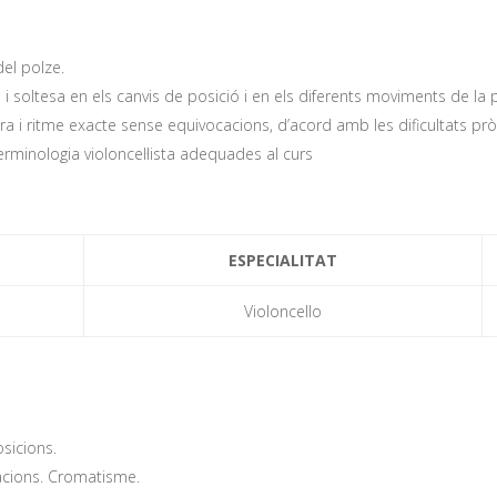
el polze.
i soltesa en els canvis de posició i en els diferents moviments de la 
ra i ritme exacte sense equivocacions, d’acord amb les dificultats prò
 terminologia violoncel·lista adequades al curs
ESPECIALITAT
Violoncello
osicions.
racions. Cromatisme.