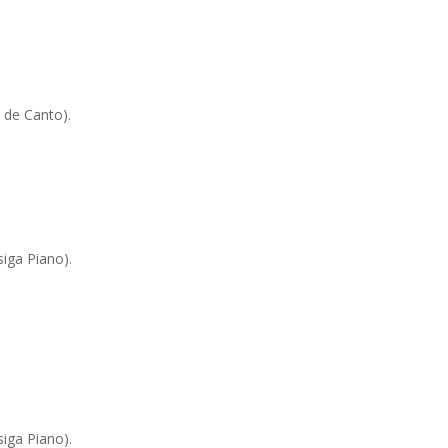
t de Canto).
siga Piano).
siga Piano).