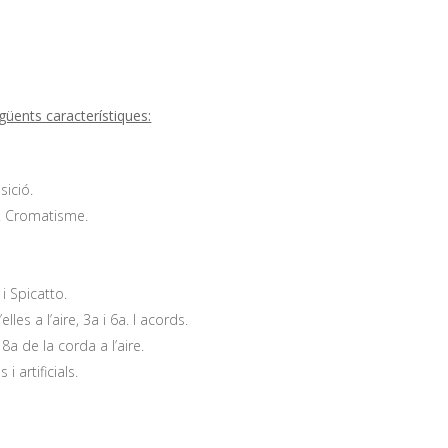
üents característiques:
sició.
s. Cromatisme.
i Spicatto.
es a l’aire, 3a i 6a. I acords.
 8a de la corda a l’aire.
 artificials.