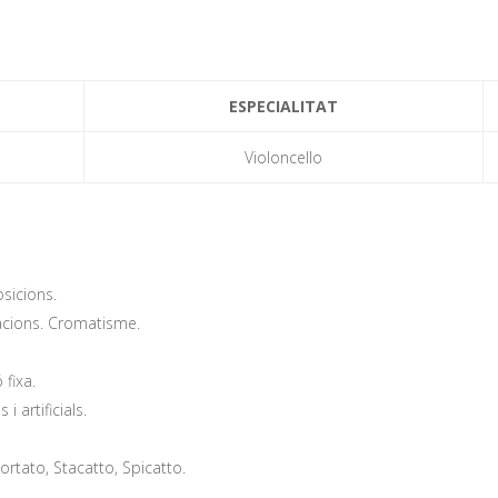
ESPECIALITAT
Violoncello
osicions.
racions. Cromatisme.
 fixa.
 artificials.
ortato, Stacatto, Spicatto.