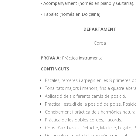
• Acompanyament (només en piano y Guitarra).
• Tabalet (només en Dolçaina).
DEPARTAMENT
Corda
PROVA A:
Pràctica instrumental
CONTINGUTS
Escales, terceres i arpegis en les 8 primeres p
Tonalitats majors i menors, fins a quatre alte
Aplicació dels diferents canvis de posició.
Pràctica i estudi de la posició de polze. Posició
Coneixement i pràctica dels harmònics naturals i
Pràctica de les dobles cordes, i acords.
Cops d’arc bàsics: Detaché, Martellé, Legato, P
Desenvolupament de la memòria musical.