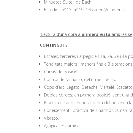
Minuetos Suite I de Bach
Estudios nº 13, nº 19 Dotzauer (Volumen I)
Lectura d’una obra a
primera vista
amb les seg
CONTINGUTS
Escales, terceres i arpegis en 1a, 2a, 3a i 4a po
Tonalitats majors i menors fins a 3 alteracion
Canvis de posició.
Control de l’afinació, del ritme i del so.
Cops d’arc: Legato, Detaché, Martelé, Stacatto 
Dobles cordes: en primera posició, sent una d’ell
Pràctica i estudi en posició fixa del polze en la
Coneixement i pràctica dels harmònics naturals i
Vibrato.
Agógica i dinàmica.