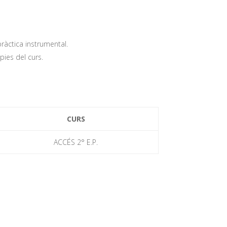
pràctica instrumental.
pies del curs.
CURS
ACCÉS 2° E.P.