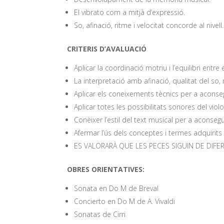
El vibrato com a mitjà d’expressió.
So, afinació, ritme i velocitat concorde al nivell.
CRITERIS D’AVALUACIÓ
Aplicar la coordinació motriu i l’equilibri entr
La interpretació amb afinació, qualitat del so,
Aplicar els coneixements tècnics per a aconseg
Aplicar totes les possibilitats sonores del violo
Conèixer l’estil del text musical per a aconse
Afermar l’ús dels conceptes i termes adquirits (
ES VALORARÀ QUE LES PECES SIGUIN DE DIFER
OBRES ORIENTATIVES:
Sonata en Do M de Breval
Concierto en Do M de A. Vivaldi
Sonatas de Cirri