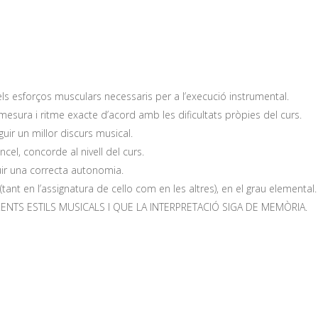
e els esforços musculars necessaris per a l’execució instrumental.
 mesura i ritme exacte d’acord amb les dificultats pròpies del curs.
uir un millor discurs musical.
ncel, concorde al nivell del curs.
guir una correcta autonomia.
tant en l’assignatura de cello com en les altres), en el grau elemental.
ENTS ESTILS MUSICALS I QUE LA INTERPRETACIÓ SIGA DE MEMÒRIA.