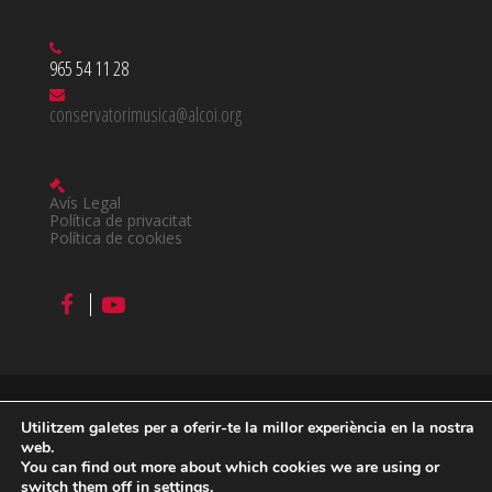
965 54 11 28
conservatorimusica@alcoi.org
Avís Legal
Política de privacitat
Política de cookies
Utilitzem galetes per a oferir-te la millor experiència en la nostra
©
2026 Conservatori Professional de Música Juan Cantó en
web.
You can find out more about which cookies we are using or
Alcoi
switch them off in
settings
.