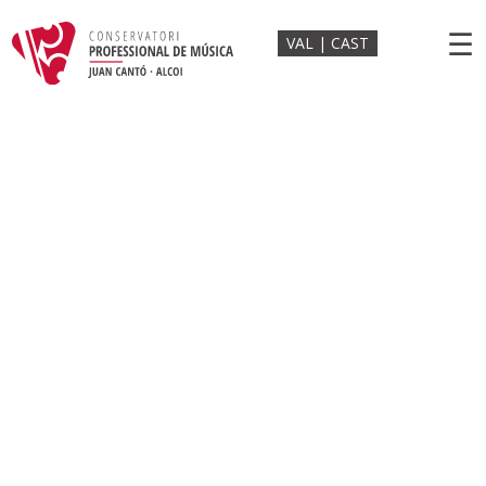
☰
VAL
CAST