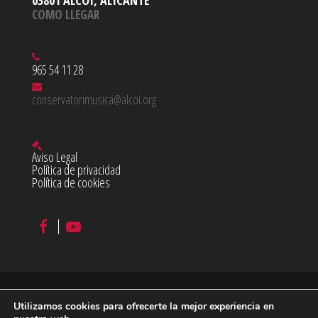
03801 ALCOI, ALICANTE
COMO LLEGAR
965 54 11 28
conservatorimusica@alcoi.org
Aviso Legal
Política de privacidad
Política de cookies
Utilizamos cookies para ofrecerte la mejor experiencia en
©
2026 Conservatorio Profesional de Música Juan Cantó en