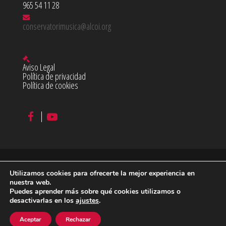
965 54 11 28
conservatorimusica@alcoi.org
Aviso Legal
Política de privacidad
Política de cookies
Utilizamos cookies para ofrecerte la mejor experiencia en
©
2026 Conservatorio Profesional de Música Juan Cantó en
nuestra web.
Puedes aprender más sobre qué cookies utilizamos o
Alcoy
desactivarlas en los
ajustes
.
diseño & desarrollo:
acceseo
Aceptar
Rechazar