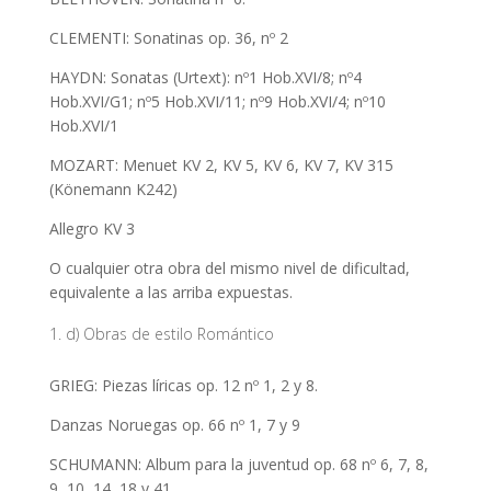
CLEMENTI: Sonatinas op. 36, nº 2
HAYDN: Sonatas (Urtext): nº1 Hob.XVI/8; nº4
Hob.XVI/G1; nº5 Hob.XVI/11; nº9 Hob.XVI/4; nº10
Hob.XVI/1
MOZART: Menuet KV 2, KV 5, KV 6, KV 7, KV 315
(Könemann K242)
Allegro KV 3
O cualquier otra obra del mismo nivel de dificultad,
equivalente a las arriba expuestas.
d) Obras de estilo Romántico
GRIEG: Piezas líricas op. 12 nº 1, 2 y 8.
Danzas Noruegas op. 66 nº 1, 7 y 9
SCHUMANN: Album para la juventud op. 68 nº 6, 7, 8,
9, 10, 14, 18 y 41