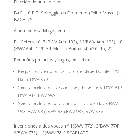
Elección de una de ellas.
BACH, C.P.E.: Solfeggio en Do menor (Editio Música)
BACH, J.S.:
Álbum de Ana Magdalena:
Ed. Peters, nº: 7 (BWV Anh. 183), 12(BWV Anh. 123), 18
(BWV Anh. 129) Ed. Musica Budapest, nº 6, 15, 22.
Pequeños preludios y fugas, ed. Urtext:
Pequeños preludios del libro de Klavierbüchlein, W. F.
Bach: BWV 930.
Seis p. preludios colección de J. P. Kellners: BWV 940,
BWV 942, BWV 999
Seis p. preludios para principiantes del clave: BWV
933, BWV 935, BWV 936,BWV 937, BWV 938
Invenciones a dos voces: nº 1(BWV 772), 3(BWV 774),
4(BWV 775), 10(BWV 781) SCARLATTI: