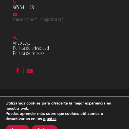
965 54 11 28
conservatorimusica@alcoi.org
Aviso Legal
Política de privacidad
Política de cookies
Utilizamos cookies para ofrecerte la mejor experiencia en
©
2026 Conservatorio Profesional de Música Juan Cantó en
nuestra web.
Puedes aprender más sobre qué cookies utilizamos o
Alcoy
desactivarlas en los
ajustes
.
diseño & desarrollo:
acceseo