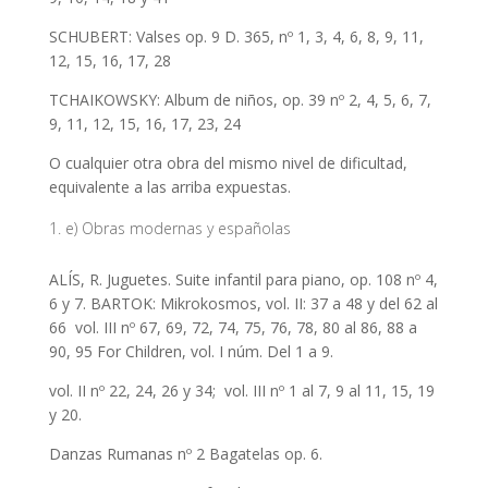
SCHUBERT: Valses op. 9 D. 365, nº 1, 3, 4, 6, 8, 9, 11,
12, 15, 16, 17, 28
TCHAIKOWSKY: Album de niños, op. 39 nº 2, 4, 5, 6, 7,
9, 11, 12, 15, 16, 17, 23, 24
O cualquier otra obra del mismo nivel de dificultad,
equivalente a las arriba expuestas.
e) Obras modernas y españolas
ALÍS, R. Juguetes. Suite infantil para piano, op. 108 nº 4,
6 y 7. BARTOK: Mikrokosmos, vol. II: 37 a 48 y del 62 al
66 vol. III nº 67, 69, 72, 74, 75, 76, 78, 80 al 86, 88 a
90, 95 For Children, vol. I núm. Del 1 a 9.
vol. II nº 22, 24, 26 y 34; vol. III nº 1 al 7, 9 al 11, 15, 19
y 20.
Danzas Rumanas nº 2 Bagatelas op. 6.