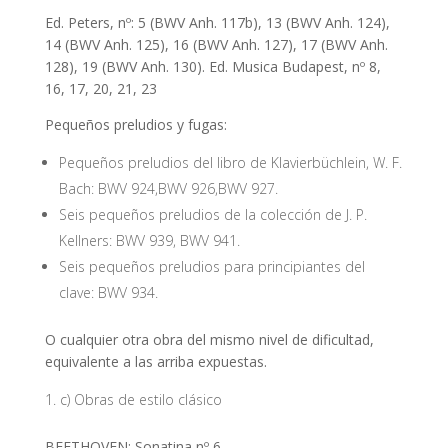
Ed. Peters, nº: 5 (BWV Anh. 117b), 13 (BWV Anh. 124),
14 (BWV Anh. 125), 16 (BWV Anh. 127), 17 (BWV Anh.
128), 19 (BWV Anh. 130). Ed. Musica Budapest, nº 8,
16, 17, 20, 21, 23
Pequeños preludios y fugas:
Pequeños preludios del libro de Klavierbüchlein, W. F.
Bach: BWV 924,BWV 926,BWV 927.
Seis pequeños preludios de la colección de J. P.
Kellners: BWV 939, BWV 941.
Seis pequeños preludios para principiantes del
clave: BWV 934.
O cualquier otra obra del mismo nivel de dificultad,
equivalente a las arriba expuestas.
c) Obras de estilo clásico
BEETHOVEN: Sonatina nº 6.