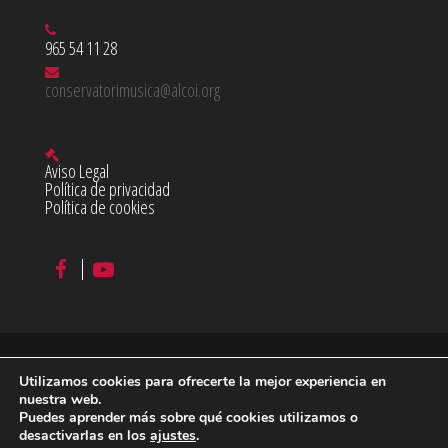
965 54 11 28
conservatorimusica@alcoi.org
Aviso Legal
Política de privacidad
Política de cookies
Utilizamos cookies para ofrecerte la mejor experiencia en
©
2026 Conservatorio Profesional de Música Juan Cantó en
nuestra web.
Puedes aprender más sobre qué cookies utilizamos o
Alcoy
desactivarlas en los
ajustes
.