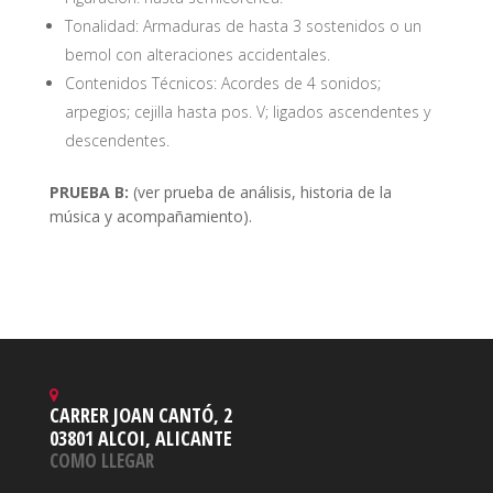
Tonalidad: Armaduras de hasta 3 sostenidos o un
bemol con alteraciones accidentales.
Contenidos Técnicos: Acordes de 4 sonidos;
arpegios; cejilla hasta pos. V; ligados ascendentes y
descendentes.
PRUEBA B:
(ver prueba de análisis, historia de la
música y acompañamiento).
CARRER JOAN CANTÓ, 2
03801 ALCOI, ALICANTE
COMO LLEGAR