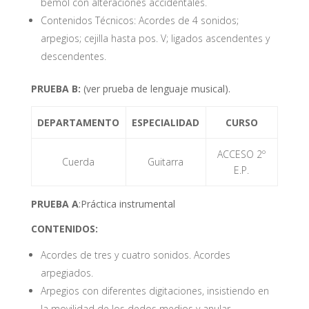
bemol con alteraciones accidentales.
Contenidos Técnicos: Acordes de 4 sonidos;
arpegios; cejilla hasta pos. V; ligados ascendentes y
descendentes.
PRUEBA B:
(ver prueba de lenguaje musical).
DEPARTAMENTO
ESPECIALIDAD
CURSO
ACCESO 2º
Cuerda
Guitarra
E.P.
PRUEBA A
:Práctica instrumental
CONTENIDOS:
Acordes de tres y cuatro sonidos. Acordes
arpegiados.
Arpegios con diferentes digitaciones, insistiendo en
la movilidad de los dedos medios y anular.