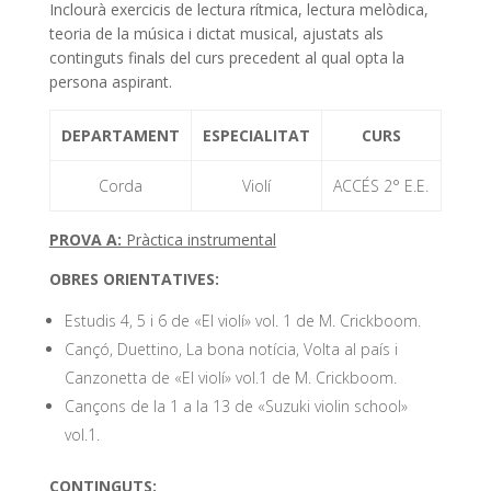
Inclourà exercicis de lectura rítmica, lectura melòdica,
teoria de la música i dictat musical, ajustats als
continguts finals del curs precedent al qual opta la
persona aspirant.
DEPARTAMENT
ESPECIALITAT
CURS
Corda
Violí
ACCÉS 2° E.E.
PROVA A:
Pràctica instrumental
OBRES ORIENTATIVES:
Estudis 4, 5 i 6 de «El violí» vol. 1 de M. Crickboom.
Cançó, Duettino, La bona notícia, Volta al país i
Canzonetta de «El violí» vol.1 de M. Crickboom.
Cançons de la 1 a la 13 de «Suzuki violin school»
vol.1.
CONTINGUTS: