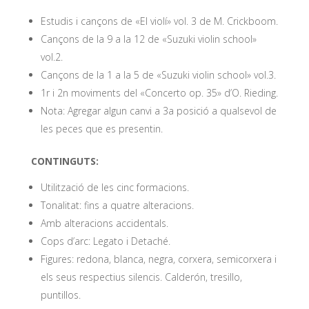
Estudis i cançons de «El violí» vol. 3 de M. Crickboom.
Cançons de la 9 a la 12 de «Suzuki violin school»
vol.2.
Cançons de la 1 a la 5 de «Suzuki violin school» vol.3.
1r i 2n moviments del «Concerto op. 35» d’O. Rieding.
Nota: Agregar algun canvi a 3a posició a qualsevol de
les peces que es presentin.
CONTINGUTS:
Utilització de les cinc formacions.
Tonalitat: fins a quatre alteracions.
Amb alteracions accidentals.
Cops d’arc: Legato i Detaché.
Figures: redona, blanca, negra, corxera, semicorxera i
els seus respectius silencis. Calderón, tresillo,
puntillos.