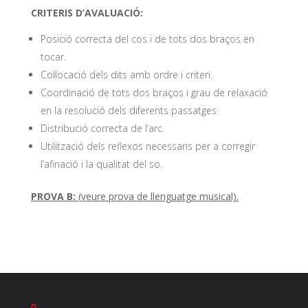
CRITERIS D’AVALUACIÓ:
Posició correcta del cos i de tots dos braços en
tocar.
Col·locació dels dits amb ordre i criteri.
Coordinació de tots dos braços i grau de relaxació
en la resolució dels diferents passatges.
Distribució correcta de l’arc.
Utilització dels reflexos necessaris per a corregir
l’afinació i la qualitat del so.
PROVA B:
(veure prova de llenguatge musical).