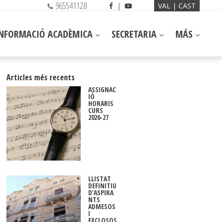
965541128
|
VAL
CAST
INFORMACIÓ ACADÈMICA
SECRETARIA
MÁS
Articles més recents
ASSIGNAC
IÓ
HORARIS
CURS
2026-27
LLISTAT
DEFINITIU
D’ASPIRA
NTS
ADMESOS
I
EXCLOSOS