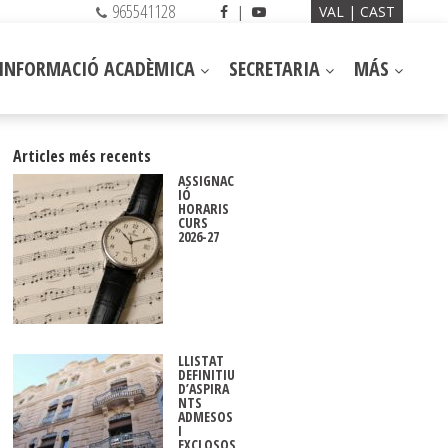
965541128
|
VAL
CAST
INFORMACIÓ ACADÈMICA
SECRETARIA
MÁS
Articles més recents
ASSIGNAC
IÓ
HORARIS
CURS
2026-27
LLISTAT
DEFINITIU
D’ASPIRA
NTS
ADMESOS
I
EXCLOSOS