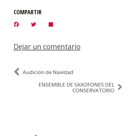
COMPARTIR
F
T
S
a
w
h
c
i
a
e
t
r
b
t
e
Dejar un comentario
o
e
o
r
k
Audición de Navidad
ENSEMBLE DE SAXOFONES DEL
CONSERVATORIO