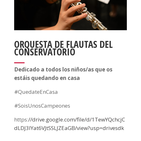
ORQUESTA DE FLAUTAS DEL
CONSERVATORIO
Dedicado a todos los niños/as que os
estáis quedando en casa
#QuedateEnCasa
#SoisUnosCampeones
https:
//drive.google.com/file/d/1TewYQchcjC
dLDJ3IYat6VJtSSLJZEaGB/view?usp=drivesdk