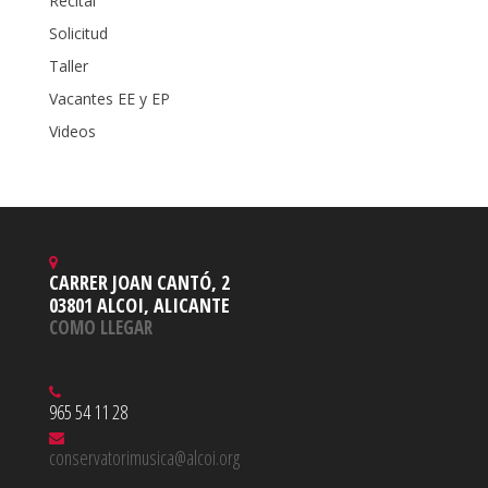
Recital
Solicitud
Taller
Vacantes EE y EP
Videos
CARRER JOAN CANTÓ, 2
03801 ALCOI, ALICANTE
COMO LLEGAR
965 54 11 28
conservatorimusica@alcoi.org