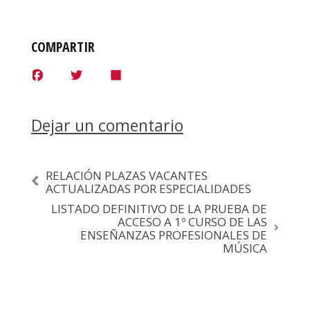
COMPARTIR
F
T
S
a
w
h
c
i
a
e
t
r
b
t
e
Dejar un comentario
o
e
o
r
k
RELACIÓN PLAZAS VACANTES
ACTUALIZADAS POR ESPECIALIDADES
LISTADO DEFINITIVO DE LA PRUEBA DE
ACCESO A 1º CURSO DE LAS
ENSEÑANZAS PROFESIONALES DE
MÚSICA