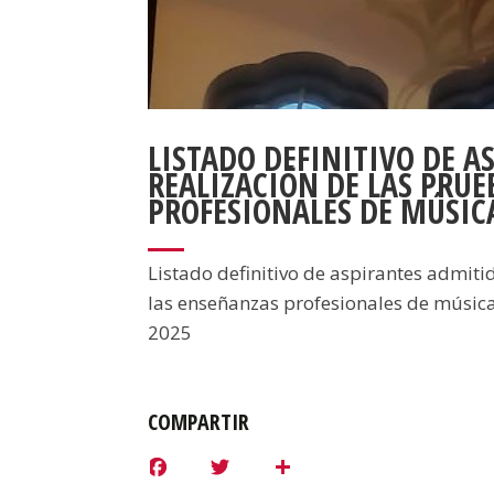
LISTADO DEFINITIVO DE A
REALIZACIÓN DE LAS PRUE
PROFESIONALES DE MÚSICA
Listado definitivo de aspirantes admiti
las enseñanzas profesionales de música
2025
COMPARTIR
F
T
S
a
w
h