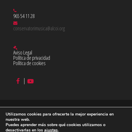
965 54 11 28
conservatorimusica@alcoi.org
Aviso Legal
Política de privacidad
Política de cookies
Utilizamos cookies para ofrecerte la mejor experiencia en
©
2026 Conservatorio Profesional de Música Juan Cantó en
nuestra web.
Puedes aprender más sobre qué cookies utilizamos o
Alcoy
desactivarlas en los
ajustes
.