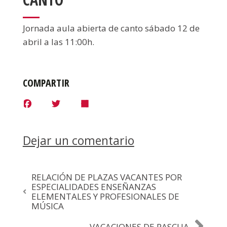
Jornada aula abierta de canto sábado 12 de
abril a las 11:00h.
COMPARTIR
F
T
S
a
w
h
c
i
a
e
t
r
b
t
e
Dejar un comentario
o
e
o
r
k
RELACIÓN DE PLAZAS VACANTES POR
ESPECIALIDADES ENSEÑANZAS
ELEMENTALES Y PROFESIONALES DE
MÚSICA
VACACIONES DE PASCUA