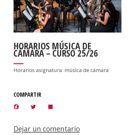
HORARIOS MÚSICA DE
CÁMARA – CURSO 25/26
Horarios asignatura música de cámara
COMPARTIR
F
T
S
a
w
h
c
i
a
e
t
r
b
t
e
Dejar un comentario
o
e
o
r