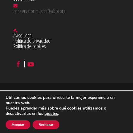
conservatorimusica@alcoi.org
Aviso Legal
Política de privacidad
Política de cookies
Utilizamos cookies para ofrecerte la mejor experiencia en
©
2026 Conservatorio Profesional de Música Juan Cantó en
nuestra web.
Puedes aprender más sobre qué cookies utilizamos o
Alcoy
desactivarlas en los
ajustes
.
diseño & desarrollo:
acceseo
Aceptar
Rechazar