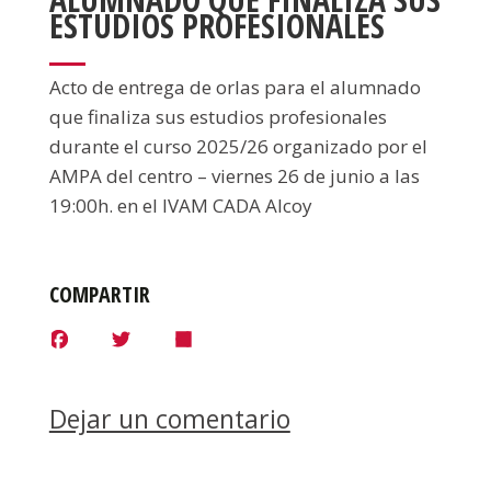
ESTUDIOS PROFESIONALES
Acto de entrega de orlas para el alumnado
que finaliza sus estudios profesionales
durante el curso 2025/26 organizado por el
AMPA del centro – viernes 26 de junio a las
19:00h. en el IVAM CADA Alcoy
COMPARTIR
F
T
S
a
w
h
c
i
a
e
t
r
b
t
e
Dejar un comentario
o
e
o
r
k