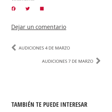
F
T
S
a
w
h
c
i
a
e
t
r
b
t
e
Dejar un comentario
o
e
o
r
k
AUDICIONES 4 DE MARZO
AUDICIONES 7 DE MARZO
TAMBIÉN TE PUEDE INTERESAR