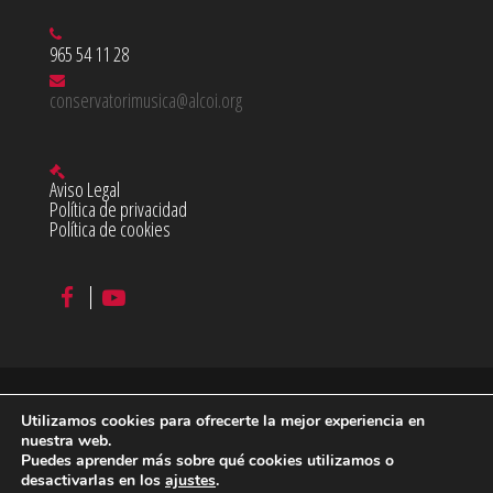
965 54 11 28
conservatorimusica@alcoi.org
Aviso Legal
Política de privacidad
Política de cookies
Utilizamos cookies para ofrecerte la mejor experiencia en
©
2026 Conservatorio Profesional de Música Juan Cantó en
nuestra web.
Puedes aprender más sobre qué cookies utilizamos o
Alcoy
desactivarlas en los
ajustes
.