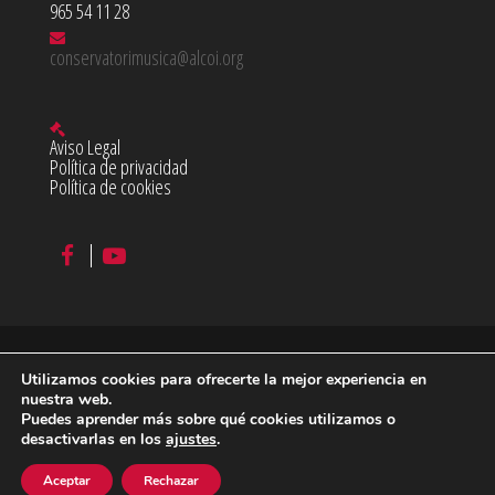
965 54 11 28
conservatorimusica@alcoi.org
Aviso Legal
Política de privacidad
Política de cookies
Utilizamos cookies para ofrecerte la mejor experiencia en
©
2026 Conservatorio Profesional de Música Juan Cantó en
nuestra web.
Puedes aprender más sobre qué cookies utilizamos o
Alcoy
desactivarlas en los
ajustes
.
diseño & desarrollo:
acceseo
Aceptar
Rechazar