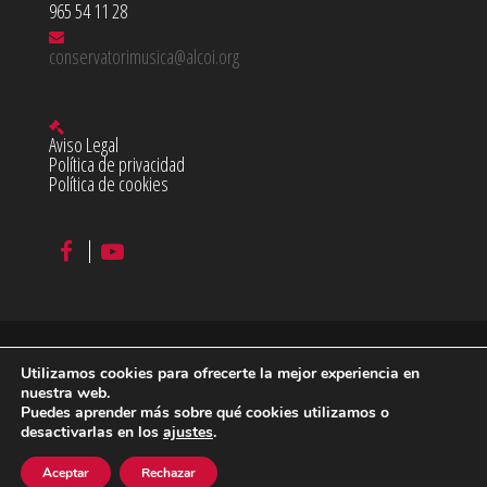
965 54 11 28
conservatorimusica@alcoi.org
Aviso Legal
Política de privacidad
Política de cookies
Utilizamos cookies para ofrecerte la mejor experiencia en
©
2026 Conservatorio Profesional de Música Juan Cantó en
nuestra web.
Puedes aprender más sobre qué cookies utilizamos o
Alcoy
desactivarlas en los
ajustes
.
diseño & desarrollo:
acceseo
Aceptar
Rechazar