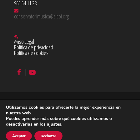
965 54 11 28
conservatorimusica@alcoi.org
Aviso Legal
Política de privacidad
Política de cookies
Utilizamos cookies para ofrecerte la mejor experiencia en
©
2026 Conservatorio Profesional de Música Juan Cantó en
nuestra web.
Puedes aprender más sobre qué cookies utilizamos o
Alcoy
desactivarlas en los
ajustes
.
diseño & desarrollo:
acceseo
Aceptar
Rechazar